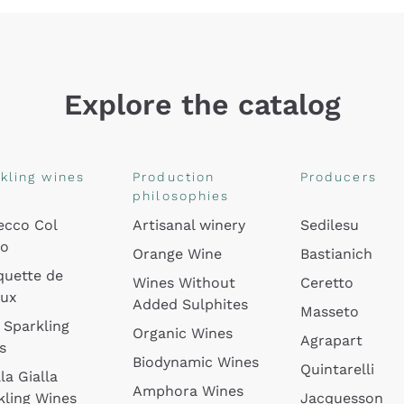
Explore the catalog
kling wines
Production
Producers
philosophies
ecco Col
Artisanal winery
Sedilesu
do
Orange Wine
Bastianich
quette de
Wines Without
Ceretto
oux
Added Sulphites
Masseto
 Sparkling
Organic Wines
Agrapart
s
Biodynamic Wines
Quintarelli
la Gialla
Amphora Wines
kling Wines
Jacquesson