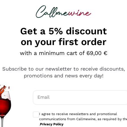
 looking for
Champagne
Sparkling Wines
Al
Get a 5% discount
on your first order
with a minimum cart of 69,00 €
Subscribe to our newsletter to receive discounts,
promotions and news every day!
Email
Optional consents to receive communicati
I agree to receive newsletters and promotional
communications from Callmewine, as required by th
tanti prodotti diversi e con un ampio range di prezzo. Le 
.
Privacy Policy