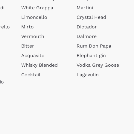
di
White Grappa
Martini
Limoncello
Crystal Head
ello
Mirto
Dictador
Vermouth
Dalmore
Bitter
Rum Don Papa
o
Acquavite
Elephant gin
Whisky Blended
Vodka Grey Goose
Cocktail
Lagavulin
io