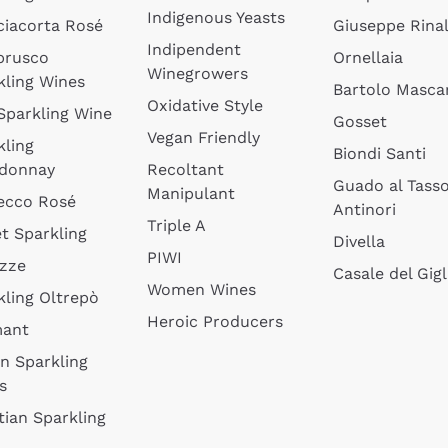
Indigenous Yeasts
ciacorta Rosé
Giuseppe Rinal
Indipendent
brusco
Ornellaia
Winegrowers
kling Wines
Bartolo Mascar
Oxidative Style
 Sparkling Wine
Gosset
Vegan Friendly
kling
Biondi Santi
donnay
Recoltant
Guado al Tass
Manipulant
ecco Rosé
Antinori
Triple A
t Sparkling
Divella
PIWI
izze
Casale del Gigl
Women Wines
kling Oltrepò
Heroic Producers
mant
an Sparkling
s
tian Sparkling