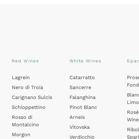
Red Wines
White Wines
Spar
Lagrein
Catarratto
Pros
Fon
Nero di Troia
Sancerre
Blan
Carignano Sulcis
Falanghina
Lim
Schioppettino
Pinot Blanc
Rosé
Rosso di
Arneis
Wine
Montalcino
Vitovska
Ribol
Morgon
Verdicchio
Spar