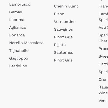
Lambrusco
Chenin Blanc
Fran
Gamay
Fiano
Lam
Lacrima
Spar
Vermentino
Aglianico
Asti
Sauvignon
Bonarda
Spar
Pinot Gris
Char
Nerello Mascalese
Pigato
Pros
Tignanello
Sauternes
Swee
Gaglioppo
Pinot Gris
Cart
Bardolino
Spar
Cre
Itali
Wine
Vene