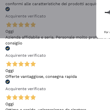
conformi alle caratteristiche dei prodotti acquistati
Acquirente verificato
Oggi
For
Azienda affidabile e seria. Personale molto profession
consiglio
Acquirente verificato
Oggi
Offerte vantaggiose, consegna rapida
Acquirente verificato
Oggi
Ottimo e rapido, un’esperienza da ripetere