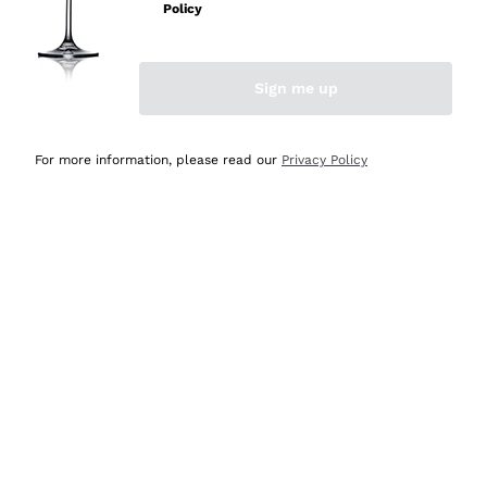
professionalità
Policy
Acquirente verificato
Sign me up
Oggi
Seri affidabili
For more information, please read our
Privacy Policy
Acquirente verificato
Ieri
Il catalogo offre moltissime possibilità di scelta tra tanti
prodotti diversi e con un ampio range di prezzo. Le
indicazioni dei consulenti sono estremamente chiare e
conformi alle caratteristiche dei prodotti acquistati
Acquirente verificato