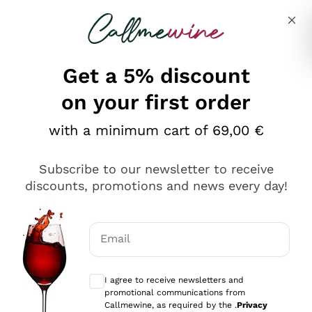
Skip to content
Describe what you are looking for
Get a 5% discount
on your first order
Ottimo
with a minimum cart of 69,00 €
4,5
/5
2.561
Subscribe to our newsletter to receive
recensioni
discounts, promotions and news every day!
Le nostre recensioni a 4 e 5 stelle.
Clicca qui per leggerle tutte >
Email
Precedente
Successivo
Optional consents to receive communicat
I agree to receive newsletters and
Oggi
promotional communications from
Acquisto semplice nelle modalità, gestito con rapidità e
Callmewine, as required by the .
Privacy