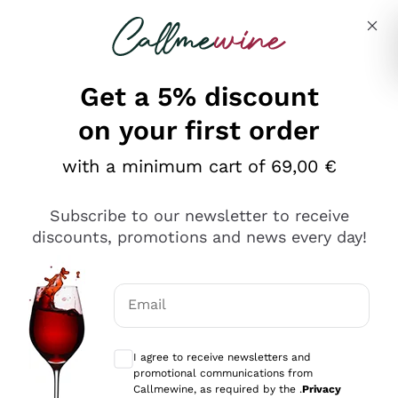
Skip to content
Describe what you are looking for
Get a 5% discount
on your first order
Ottimo
with a minimum cart of 69,00 €
4,5
/5
2.566
Subscribe to our newsletter to receive
recensioni
discounts, promotions and news every day!
Le nostre recensioni a 4 e 5 stelle.
Clicca qui per leggerle tutte >
Email
Precedente
Successivo
Optional consents to receive communicat
I agree to receive newsletters and
2 Giorni Fa
promotional communications from
Ordine tutto ok, niente da dire a riguardo. Il sito in se
Callmewine, as required by the .
Privacy