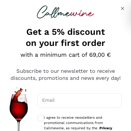
Skip to content
Describe what you are looking for
Get a 5% discount
on your first order
Ottimo
with a minimum cart of 69,00 €
4,5
/5
2.567
Subscribe to our newsletter to receive
recensioni
discounts, promotions and news every day!
Le nostre recensioni a 4 e 5 stelle.
Clicca qui per leggerle tutte >
Email
Precedente
Successivo
Optional consents to receive communicat
I agree to receive newsletters and
Oggi
promotional communications from
Ottimo servizio!
Callmewine, as required by the .
Privacy