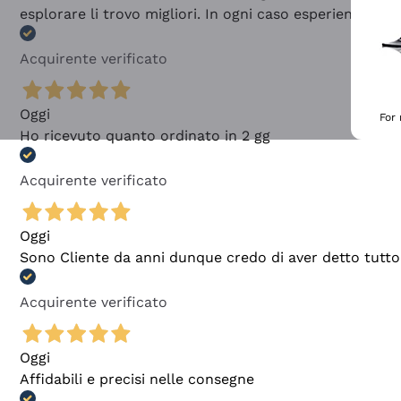
esplorare li trovo migliori. In ogni caso esperienza buo
Acquirente verificato
Oggi
For
Ho ricevuto quanto ordinato in 2 gg
Acquirente verificato
Oggi
Sono Cliente da anni dunque credo di aver detto tutto
Acquirente verificato
Oggi
Affidabili e precisi nelle consegne