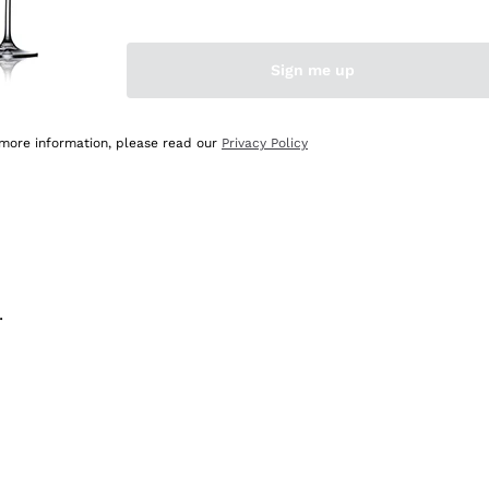
na e lo consiglio! 👍
Sign me up
 more information, please read our
Privacy Policy
.