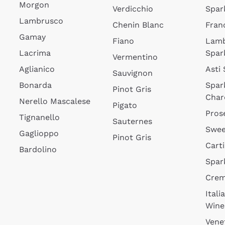
Morgon
Verdicchio
Spar
Lambrusco
Chenin Blanc
Fran
Gamay
Fiano
Lam
Lacrima
Spar
Vermentino
Aglianico
Asti
Sauvignon
Bonarda
Spar
Pinot Gris
Char
Nerello Mascalese
Pigato
Pros
Tignanello
Sauternes
Swee
Gaglioppo
Pinot Gris
Cart
Bardolino
Spar
Cre
Itali
Wine
Vene