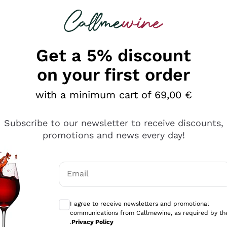
 looking for
Champagne
Sparkling Wines
Al
Get a 5% discount
on your first order
with a minimum cart of 69,00 €
Subscribe to our newsletter to receive discounts,
promotions and news every day!
Email
Optional consents to receive communicati
I agree to receive newsletters and promotional
communications from Callmewine, as required by th
se non è male ma secondo me ci sono alternative che hanno p
.
Privacy Policy