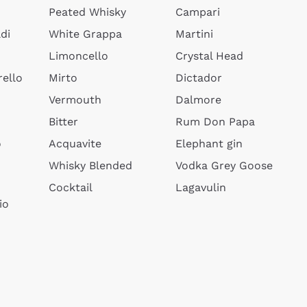
Peated Whisky
Campari
di
White Grappa
Martini
Limoncello
Crystal Head
ello
Mirto
Dictador
Vermouth
Dalmore
Bitter
Rum Don Papa
o
Acquavite
Elephant gin
Whisky Blended
Vodka Grey Goose
Cocktail
Lagavulin
io