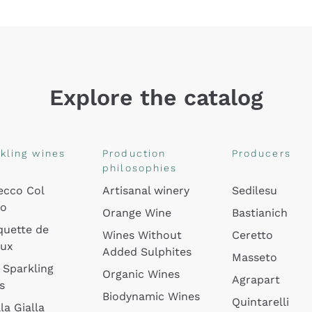
Explore the catalog
kling wines
Production
Producers
philosophies
ecco Col
Artisanal winery
Sedilesu
do
Orange Wine
Bastianich
quette de
Wines Without
Ceretto
oux
Added Sulphites
Masseto
 Sparkling
Organic Wines
Agrapart
s
Biodynamic Wines
Quintarelli
la Gialla