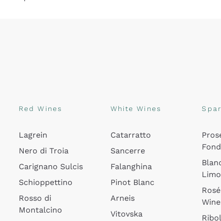
Red Wines
White Wines
Spar
Lagrein
Catarratto
Pros
Fon
Nero di Troia
Sancerre
Blan
Carignano Sulcis
Falanghina
Lim
Schioppettino
Pinot Blanc
Rosé
Rosso di
Arneis
Wine
Montalcino
Vitovska
Ribol