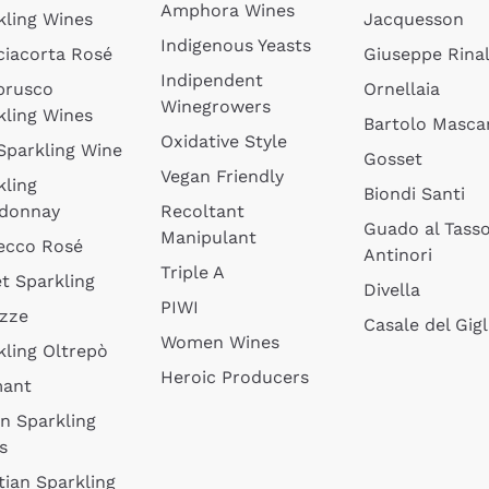
Amphora Wines
kling Wines
Jacquesson
Indigenous Yeasts
ciacorta Rosé
Giuseppe Rinal
Indipendent
brusco
Ornellaia
Winegrowers
kling Wines
Bartolo Mascar
Oxidative Style
 Sparkling Wine
Gosset
Vegan Friendly
kling
Biondi Santi
donnay
Recoltant
Guado al Tass
Manipulant
ecco Rosé
Antinori
Triple A
t Sparkling
Divella
PIWI
izze
Casale del Gigl
Women Wines
kling Oltrepò
Heroic Producers
mant
an Sparkling
s
tian Sparkling