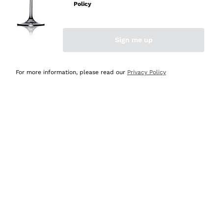
Policy
Acquirente verificato
Sign me up
Ieri
Semplice nell'uso, puntuali e veloci.
For more information, please read our
Privacy Policy
Acquirente verificato
Ieri
Ottima come sempre!
Acquirente verificato
2 Giorni Fa
Buona esperienza
Acquirente verificato