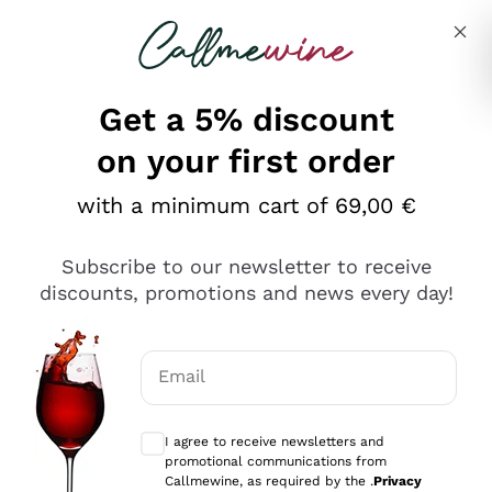
Skip to content
Describe what you are looking for
Get a 5% discount
on your first order
Ottimo
with a minimum cart of 69,00 €
4,5
/5
2.551
Subscribe to our newsletter to receive
recensioni
discounts, promotions and news every day!
Le nostre recensioni a 4 e 5 stelle.
Clicca qui per leggerle tutte >
Email
Precedente
Successivo
Optional consents to receive communicat
I agree to receive newsletters and
Oggi
promotional communications from
Perfetti e attenti al cliente
Callmewine, as required by the .
Privacy