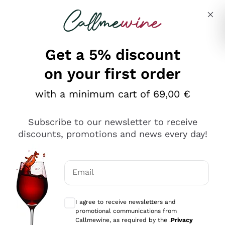
Skip to content
Describe what you are looking for
Get a 5% discount
on your first order
Ottimo
with a minimum cart of 69,00 €
4,5
/5
2.561
Subscribe to our newsletter to receive
recensioni
discounts, promotions and news every day!
Le nostre recensioni a 4 e 5 stelle.
Clicca qui per leggerle tutte >
Email
Precedente
Successivo
Optional consents to receive communicat
I agree to receive newsletters and
Oggi
promotional communications from
Acquisto semplice nelle modalità, gestito con rapidità e
Callmewine, as required by the .
Privacy