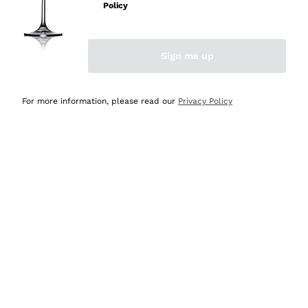
professionalità
Policy
Acquirente verificato
Sign me up
Ieri
Seri affidabili
For more information, please read our
Privacy Policy
Acquirente verificato
Ieri
Il catalogo offre moltissime possibilità di scelta tra tanti
prodotti diversi e con un ampio range di prezzo. Le
indicazioni dei consulenti sono estremamente chiare e
conformi alle caratteristiche dei prodotti acquistati
Acquirente verificato