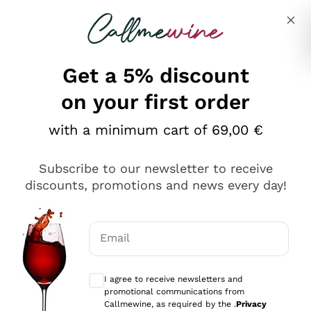
Skip to content
Describe what you are looking for
Get a 5% discount
on your first order
Ottimo
with a minimum cart of 69,00 €
4,5
/5
2.566
Subscribe to our newsletter to receive
recensioni
discounts, promotions and news every day!
Le nostre recensioni a 4 e 5 stelle.
Clicca qui per leggerle tutte >
Email
Precedente
Successivo
Optional consents to receive communicat
I agree to receive newsletters and
Ieri
promotional communications from
Ordine tutto ok, niente da dire a riguardo. Il sito in se
Callmewine, as required by the .
Privacy