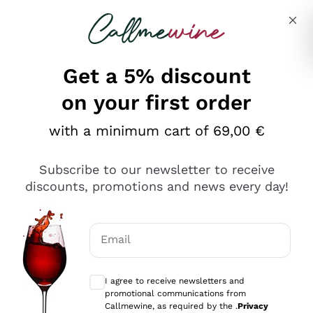
Skip to content
Describe what you are looking for
Get a 5% discount
on your first order
Ottimo
with a minimum cart of 69,00 €
4,5
/5
2.552
Subscribe to our newsletter to receive
recensioni
discounts, promotions and news every day!
Le nostre recensioni a 4 e 5 stelle.
Clicca qui per leggerle tutte >
Email
Precedente
Successivo
Optional consents to receive communicat
I agree to receive newsletters and
Oggi
promotional communications from
Ottima facilità di acquisto sul sito e consegna
Callmewine, as required by the .
Privacy