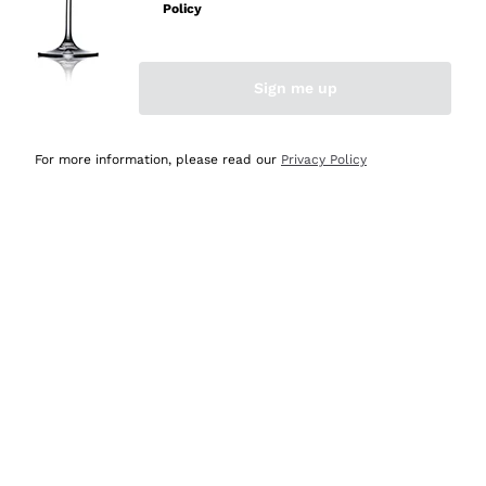
velocissima
Policy
Acquirente verificato
Sign me up
Ieri
Perfetti e attenti al cliente
For more information, please read our
Privacy Policy
Acquirente verificato
Ieri
Semplice nell'uso, puntuali e veloci.
Acquirente verificato
Ieri
Ottima come sempre!