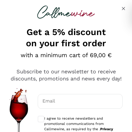
Skip to content
Describe what you are looking for
Get a 5% discount
on your first order
Ottimo
with a minimum cart of 69,00 €
4,5
/5
2.551
Subscribe to our newsletter to receive
recensioni
discounts, promotions and news every day!
Le nostre recensioni a 4 e 5 stelle.
Clicca qui per leggerle tutte >
Email
Precedente
Successivo
Optional consents to receive communicat
I agree to receive newsletters and
Oggi
promotional communications from
Perfetti e attenti al cliente
Callmewine, as required by the .
Privacy