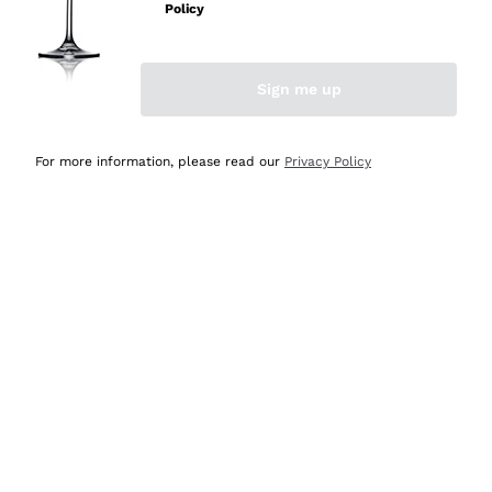
Policy
Acquirente verificato
Sign me up
Ieri
Semplice nell'uso, puntuali e veloci.
For more information, please read our
Privacy Policy
Acquirente verificato
Ieri
Ottima come sempre!
Acquirente verificato
2 Giorni Fa
Buona esperienza
Acquirente verificato