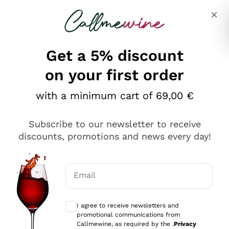
Skip to content
Describe what you are looking for
Get a 5% discount
on your first order
Ottimo
with a minimum cart of 69,00 €
4,5
/5
2.566
Subscribe to our newsletter to receive
recensioni
discounts, promotions and news every day!
Le nostre recensioni a 4 e 5 stelle.
Clicca qui per leggerle tutte >
Email
Precedente
Successivo
Optional consents to receive communicat
I agree to receive newsletters and
Oggi
promotional communications from
Ordine tutto ok, niente da dire a riguardo. Il sito in se
Callmewine, as required by the .
Privacy