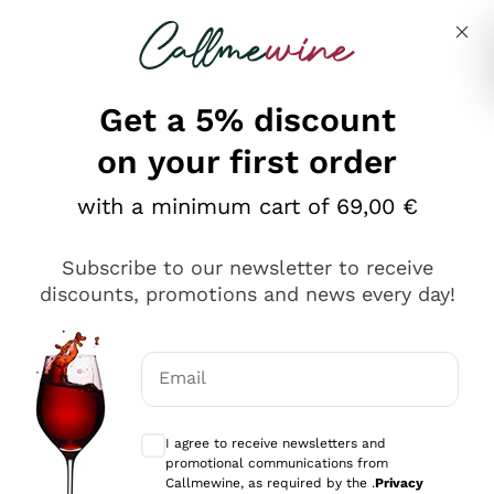
Skip to content
Describe what you are looking for
Get a 5% discount
on your first order
Ottimo
with a minimum cart of 69,00 €
4,5
/5
2.551
Subscribe to our newsletter to receive
recensioni
discounts, promotions and news every day!
Le nostre recensioni a 4 e 5 stelle.
Clicca qui per leggerle tutte >
Email
Precedente
Successivo
Optional consents to receive communicat
I agree to receive newsletters and
Oggi
promotional communications from
Perfetti e attenti al cliente
Callmewine, as required by the .
Privacy