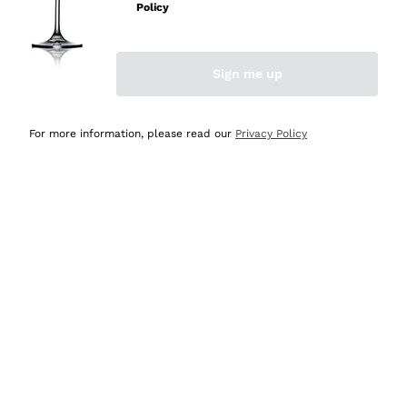
Policy
Acquirente verificato
Sign me up
Ieri
Semplice nell'uso, puntuali e veloci.
For more information, please read our
Privacy Policy
Acquirente verificato
Ieri
Ottima come sempre!
Acquirente verificato
2 Giorni Fa
Buona esperienza
Acquirente verificato