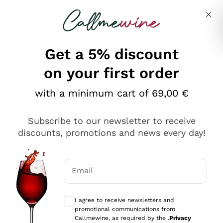
Skip to content
Describe what you are looking for
Get a 5% discount
on your first order
Ottimo
with a minimum cart of 69,00 €
4,5
/5
2.566
Subscribe to our newsletter to receive
recensioni
discounts, promotions and news every day!
Le nostre recensioni a 4 e 5 stelle.
Clicca qui per leggerle tutte >
Email
Precedente
Successivo
Optional consents to receive communicat
I agree to receive newsletters and
Ieri
promotional communications from
Ordine tutto ok, niente da dire a riguardo. Il sito in se
Callmewine, as required by the .
Privacy