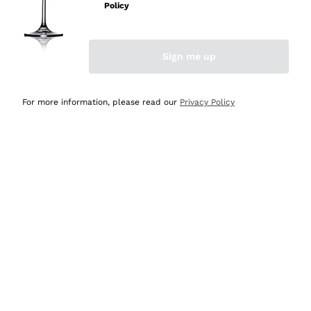
velocissima
Policy
Acquirente verificato
Sign me up
Ieri
Perfetti e attenti al cliente
For more information, please read our
Privacy Policy
Acquirente verificato
2 Giorni Fa
Semplice nell'uso, puntuali e veloci.
Acquirente verificato
2 Giorni Fa
Ottima come sempre!