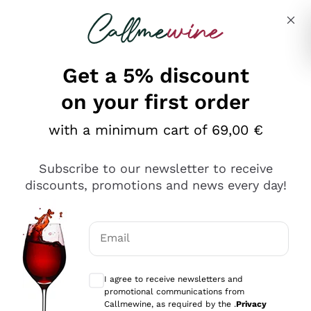
Skip to content
Describe what you are looking for
Get a 5% discount
on your first order
Ottimo
with a minimum cart of 69,00 €
4,5
/5
2.552
Subscribe to our newsletter to receive
recensioni
discounts, promotions and news every day!
Le nostre recensioni a 4 e 5 stelle.
Clicca qui per leggerle tutte >
Email
Precedente
Successivo
Optional consents to receive communicat
I agree to receive newsletters and
Oggi
promotional communications from
Ottima facilità di acquisto sul sito e consegna
Callmewine, as required by the .
Privacy