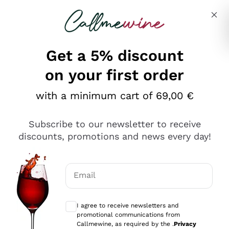
Skip to content
Describe what you are looking for
Get a 5% discount
on your first order
Ottimo
with a minimum cart of 69,00 €
4,5
/5
2.566
Subscribe to our newsletter to receive
recensioni
discounts, promotions and news every day!
Le nostre recensioni a 4 e 5 stelle.
Clicca qui per leggerle tutte >
Email
Precedente
Successivo
Optional consents to receive communicat
I agree to receive newsletters and
Ieri
promotional communications from
Ordine tutto ok, niente da dire a riguardo. Il sito in se
Callmewine, as required by the .
Privacy