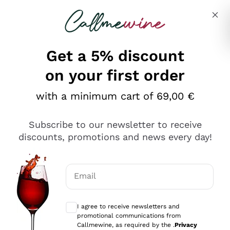
Skip to content
Describe what you are looking for
Get a 5% discount
on your first order
Ottimo
with a minimum cart of 69,00 €
4,5
/5
2.566
Subscribe to our newsletter to receive
recensioni
discounts, promotions and news every day!
Le nostre recensioni a 4 e 5 stelle.
Clicca qui per leggerle tutte >
Email
Precedente
Successivo
Optional consents to receive communicat
I agree to receive newsletters and
Ieri
promotional communications from
Ordine tutto ok, niente da dire a riguardo. Il sito in se
Callmewine, as required by the .
Privacy