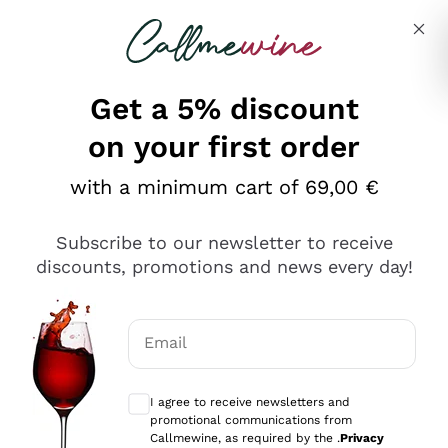
Skip to content
Describe what you are looking for
Get a 5% discount
on your first order
Ottimo
with a minimum cart of 69,00 €
4,5
/5
2.559
Subscribe to our newsletter to receive
recensioni
discounts, promotions and news every day!
Le nostre recensioni a 4 e 5 stelle.
Clicca qui per leggerle tutte >
Email
Precedente
Successivo
Optional consents to receive communicat
I agree to receive newsletters and
Oggi
promotional communications from
Il catalogo offre moltissime possibilità di scelta tra tanti
Callmewine, as required by the .
Privacy