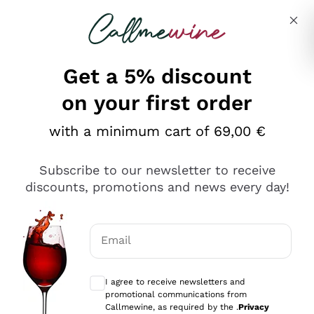
Skip to content
Describe what you are looking for
Get a 5% discount
on your first order
Ottimo
with a minimum cart of 69,00 €
4,5
/5
2.566
Subscribe to our newsletter to receive
recensioni
discounts, promotions and news every day!
Le nostre recensioni a 4 e 5 stelle.
Clicca qui per leggerle tutte >
Email
Precedente
Successivo
Optional consents to receive communicat
I agree to receive newsletters and
2 Giorni Fa
promotional communications from
Ordine tutto ok, niente da dire a riguardo. Il sito in se
Callmewine, as required by the .
Privacy