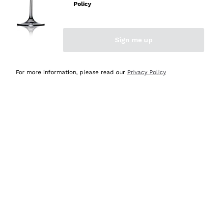
velocissima
Policy
Acquirente verificato
Sign me up
Ieri
Perfetti e attenti al cliente
For more information, please read our
Privacy Policy
Acquirente verificato
Ieri
Semplice nell'uso, puntuali e veloci.
Acquirente verificato
Ieri
Ottima come sempre!