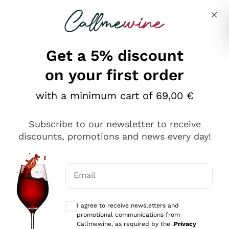
Skip to content
Describe what you are looking for
Get a 5% discount
on your first order
Ottimo
with a minimum cart of 69,00 €
4,5
/5
2.552
Subscribe to our newsletter to receive
recensioni
discounts, promotions and news every day!
Le nostre recensioni a 4 e 5 stelle.
Clicca qui per leggerle tutte >
Email
Precedente
Successivo
Optional consents to receive communicat
I agree to receive newsletters and
Oggi
promotional communications from
Ottima facilità di acquisto sul sito e consegna
Callmewine, as required by the .
Privacy