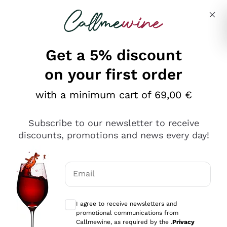
Skip to content
Describe what you are looking for
Get a 5% discount
on your first order
Ottimo
with a minimum cart of 69,00 €
4,5
/5
2.566
Subscribe to our newsletter to receive
recensioni
discounts, promotions and news every day!
Le nostre recensioni a 4 e 5 stelle.
Clicca qui per leggerle tutte >
Email
Precedente
Successivo
Optional consents to receive communicat
I agree to receive newsletters and
Ieri
promotional communications from
Ordine tutto ok, niente da dire a riguardo. Il sito in se
Callmewine, as required by the .
Privacy