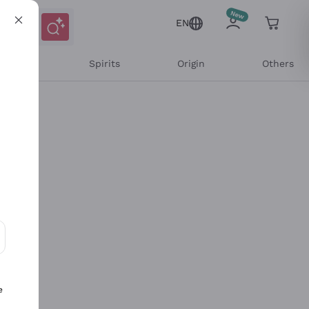
EN
l Wines
Spirits
Origin
Others
ons and personalized offers
e