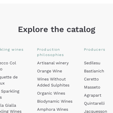
Explore the catalog
kling wines
Production
Producers
philosophies
ecco Col
Artisanal winery
Sedilesu
do
Orange Wine
Bastianich
quette de
Wines Without
Ceretto
oux
Added Sulphites
Masseto
 Sparkling
Organic Wines
Agrapart
s
Biodynamic Wines
Quintarelli
la Gialla
Amphora Wines
kling Wines
Jacquesson