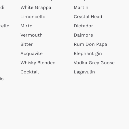
di
White Grappa
Martini
Limoncello
Crystal Head
ello
Mirto
Dictador
Vermouth
Dalmore
Bitter
Rum Don Papa
o
Acquavite
Elephant gin
Whisky Blended
Vodka Grey Goose
Cocktail
Lagavulin
io