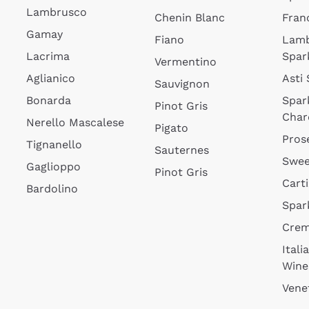
Lambrusco
Chenin Blanc
Fran
Gamay
Fiano
Lam
Lacrima
Spar
Vermentino
Aglianico
Asti
Sauvignon
Bonarda
Spar
Pinot Gris
Char
Nerello Mascalese
Pigato
Pros
Tignanello
Sauternes
Swee
Gaglioppo
Pinot Gris
Cart
Bardolino
Spar
Cre
Itali
Wine
Vene