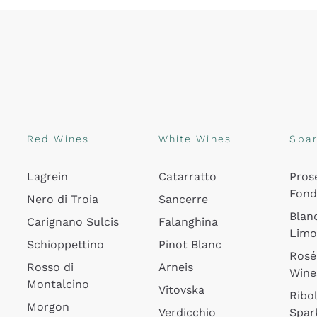
Red Wines
White Wines
Spar
Lagrein
Catarratto
Pros
Fon
Nero di Troia
Sancerre
Blan
Carignano Sulcis
Falanghina
Lim
Schioppettino
Pinot Blanc
Rosé
Rosso di
Arneis
Wine
Montalcino
Vitovska
Ribol
Morgon
Verdicchio
Spar