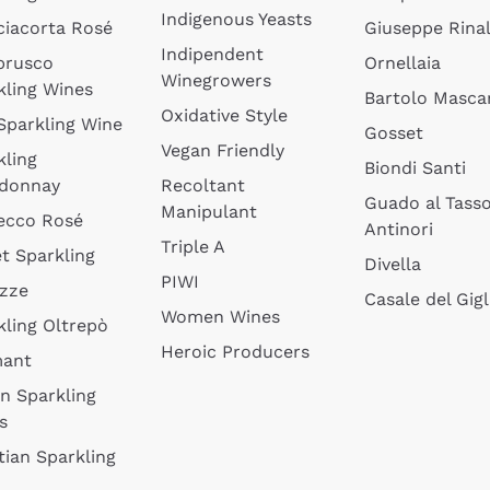
Indigenous Yeasts
ciacorta Rosé
Giuseppe Rinal
Indipendent
brusco
Ornellaia
Winegrowers
kling Wines
Bartolo Mascar
Oxidative Style
 Sparkling Wine
Gosset
Vegan Friendly
kling
Biondi Santi
donnay
Recoltant
Guado al Tass
Manipulant
ecco Rosé
Antinori
Triple A
t Sparkling
Divella
PIWI
izze
Casale del Gigl
Women Wines
kling Oltrepò
Heroic Producers
mant
an Sparkling
s
tian Sparkling