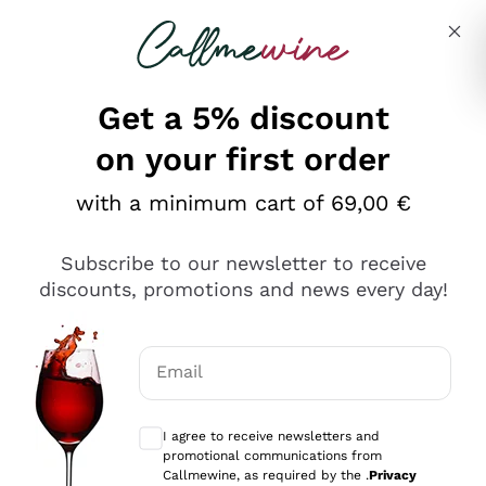
Skip to content
Describe what you are looking for
Get a 5% discount
on your first order
Ottimo
with a minimum cart of 69,00 €
4,5
/5
2.552
Subscribe to our newsletter to receive
recensioni
discounts, promotions and news every day!
Le nostre recensioni a 4 e 5 stelle.
Clicca qui per leggerle tutte >
Email
Precedente
Successivo
Optional consents to receive communicat
I agree to receive newsletters and
Oggi
promotional communications from
Ottima facilità di acquisto sul sito e consegna
Callmewine, as required by the .
Privacy