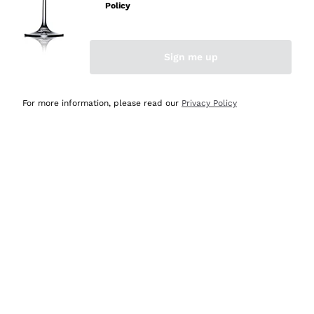
velocissima
Policy
Acquirente verificato
Sign me up
Ieri
Perfetti e attenti al cliente
For more information, please read our
Privacy Policy
Acquirente verificato
2 Giorni Fa
Semplice nell'uso, puntuali e veloci.
Acquirente verificato
2 Giorni Fa
Ottima come sempre!