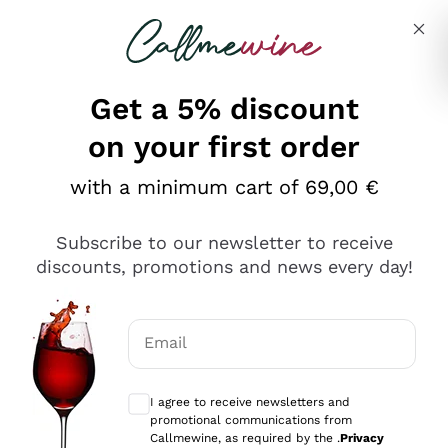
Skip to content
Describe what you are looking for
Get a 5% discount
on your first order
Ottimo
with a minimum cart of 69,00 €
4,5
/5
2.559
Subscribe to our newsletter to receive
recensioni
discounts, promotions and news every day!
Le nostre recensioni a 4 e 5 stelle.
Clicca qui per leggerle tutte >
Email
Precedente
Successivo
Optional consents to receive communicat
I agree to receive newsletters and
Oggi
promotional communications from
Il catalogo offre moltissime possibilità di scelta tra tanti
Callmewine, as required by the .
Privacy