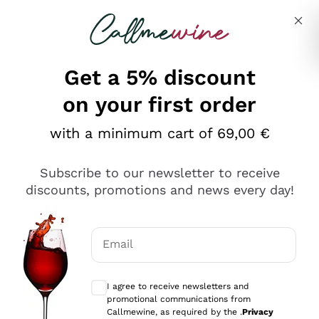
Skip to content
Describe what you are looking for
Get a 5% discount
on your first order
Ottimo
with a minimum cart of 69,00 €
4,5
/5
2.552
Subscribe to our newsletter to receive
recensioni
discounts, promotions and news every day!
Le nostre recensioni a 4 e 5 stelle.
Clicca qui per leggerle tutte >
Email
Precedente
Successivo
Optional consents to receive communicat
I agree to receive newsletters and
Oggi
promotional communications from
Ottima facilità di acquisto sul sito e consegna
Callmewine, as required by the .
Privacy