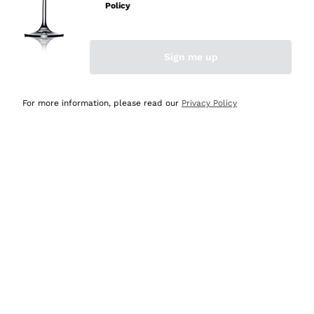
velocissima
Policy
Acquirente verificato
Sign me up
Ieri
Perfetti e attenti al cliente
For more information, please read our
Privacy Policy
Acquirente verificato
2 Giorni Fa
Semplice nell'uso, puntuali e veloci.
Acquirente verificato
2 Giorni Fa
Ottima come sempre!