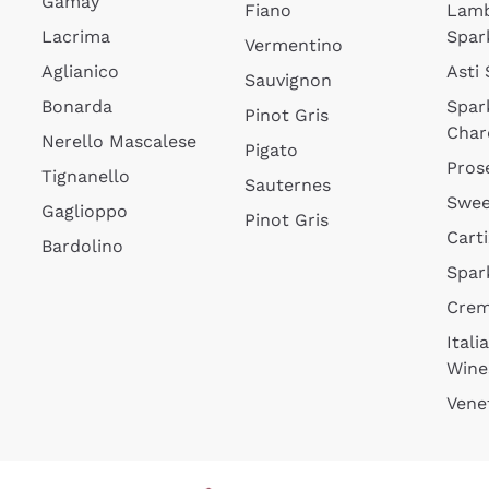
Gamay
Fiano
Lam
Lacrima
Spar
Vermentino
Aglianico
Asti
Sauvignon
Bonarda
Spar
Pinot Gris
Char
Nerello Mascalese
Pigato
Pros
Tignanello
Sauternes
Swee
Gaglioppo
Pinot Gris
Cart
Bardolino
Spar
Cre
Itali
Wine
Vene