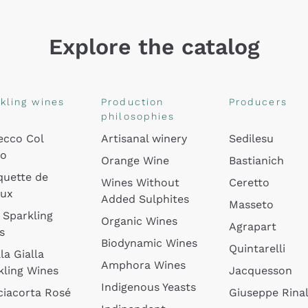
Explore the catalog
kling wines
Production
Producers
philosophies
ecco Col
Artisanal winery
Sedilesu
do
Orange Wine
Bastianich
quette de
Wines Without
Ceretto
oux
Added Sulphites
Masseto
 Sparkling
Organic Wines
Agrapart
s
Biodynamic Wines
Quintarelli
la Gialla
Amphora Wines
kling Wines
Jacquesson
Indigenous Yeasts
ciacorta Rosé
Giuseppe Rinal