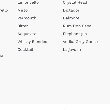
Limoncello
Crystal Head
ello
Mirto
Dictador
Vermouth
Dalmore
Bitter
Rum Don Papa
o
Acquavite
Elephant gin
Whisky Blended
Vodka Grey Goose
Cocktail
Lagavulin
io