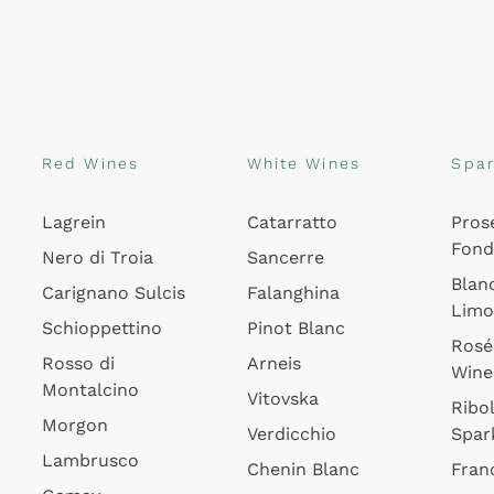
Red Wines
White Wines
Spar
Lagrein
Catarratto
Pros
Fon
Nero di Troia
Sancerre
Blan
Carignano Sulcis
Falanghina
Lim
Schioppettino
Pinot Blanc
Rosé
Rosso di
Arneis
Wine
Montalcino
Vitovska
Ribol
Morgon
Verdicchio
Spar
Lambrusco
Chenin Blanc
Fran