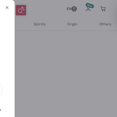
EN
l Wines
Spirits
Origin
Others
ons and personalized offers
e