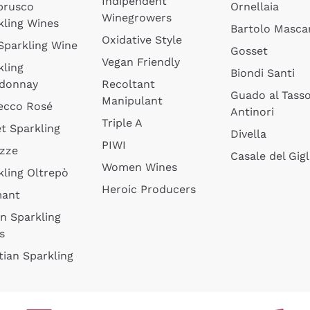
Indipendent
brusco
Ornellaia
Winegrowers
kling Wines
Bartolo Mascar
Oxidative Style
 Sparkling Wine
Gosset
Vegan Friendly
kling
Biondi Santi
donnay
Recoltant
Guado al Tass
Manipulant
ecco Rosé
Antinori
Triple A
t Sparkling
Divella
PIWI
izze
Casale del Gigl
Women Wines
kling Oltrepò
Heroic Producers
mant
an Sparkling
s
tian Sparkling