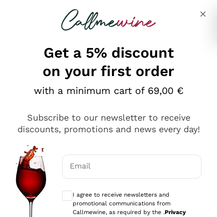
Skip to content
Describe what you are looking for
Get a 5% discount
on your first order
Ottimo
with a minimum cart of 69,00 €
4,5
/5
2.566
Subscribe to our newsletter to receive
recensioni
discounts, promotions and news every day!
Le nostre recensioni a 4 e 5 stelle.
Clicca qui per leggerle tutte >
Email
Precedente
Successivo
Optional consents to receive communicat
I agree to receive newsletters and
Ieri
promotional communications from
Ordine tutto ok, niente da dire a riguardo. Il sito in se
Callmewine, as required by the .
Privacy