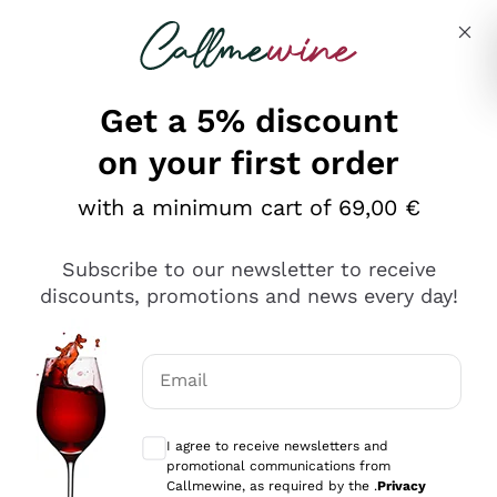
Skip to content
Describe what you are looking for
Get a 5% discount
on your first order
Ottimo
with a minimum cart of 69,00 €
4,5
/5
2.559
Subscribe to our newsletter to receive
recensioni
discounts, promotions and news every day!
Le nostre recensioni a 4 e 5 stelle.
Clicca qui per leggerle tutte >
Email
Precedente
Successivo
Optional consents to receive communicat
I agree to receive newsletters and
Oggi
promotional communications from
Il catalogo offre moltissime possibilità di scelta tra tanti
Callmewine, as required by the .
Privacy