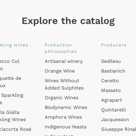
Explore the catalog
kling wines
Production
Producers
philosophies
ecco Col
Artisanal winery
Sedilesu
do
Orange Wine
Bastianich
quette de
Wines Without
Ceretto
oux
Added Sulphites
Masseto
 Sparkling
Organic Wines
Agrapart
s
Biodynamic Wines
Quintarelli
la Gialla
Amphora Wines
kling Wines
Jacquesson
Indigenous Yeasts
ciacorta Rosé
Giuseppe Rinal