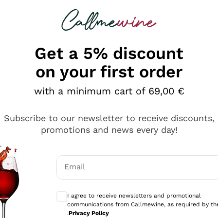
 looking for
Champagne
Sparkling Wines
Al
Get a 5% discount
on your first order
with a minimum cart of 69,00 €
Subscribe to our newsletter to receive discounts,
promotions and news every day!
Email
Optional consents to receive communicati
I agree to receive newsletters and promotional
communications from Callmewine, as required by th
.
Privacy Policy