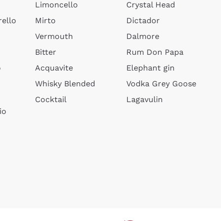
Limoncello
Crystal Head
ello
Mirto
Dictador
Vermouth
Dalmore
Bitter
Rum Don Papa
o
Acquavite
Elephant gin
Whisky Blended
Vodka Grey Goose
Cocktail
Lagavulin
io