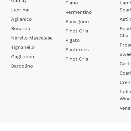
Gamay
Fiano
Lam
Lacrima
Spar
Vermentino
Aglianico
Asti
Sauvignon
Bonarda
Spar
Pinot Gris
Char
Nerello Mascalese
Pigato
Pros
Tignanello
Sauternes
Swee
Gaglioppo
Pinot Gris
Cart
Bardolino
Spar
Cre
Itali
Wine
Vene