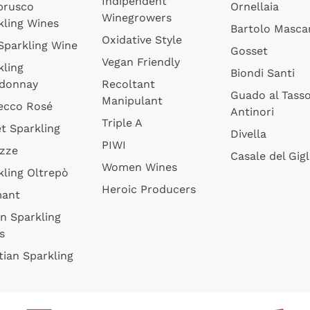
Indipendent
brusco
Ornellaia
Winegrowers
kling Wines
Bartolo Mascar
Oxidative Style
 Sparkling Wine
Gosset
Vegan Friendly
kling
Biondi Santi
donnay
Recoltant
Guado al Tass
Manipulant
ecco Rosé
Antinori
Triple A
t Sparkling
Divella
PIWI
izze
Casale del Gigl
Women Wines
kling Oltrepò
Heroic Producers
mant
an Sparkling
s
tian Sparkling