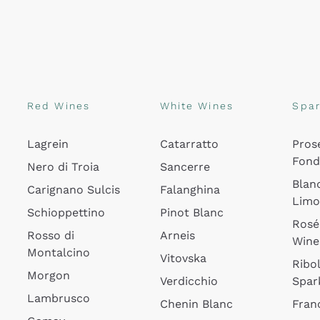
Red Wines
White Wines
Spar
Lagrein
Catarratto
Pros
Fon
Nero di Troia
Sancerre
Blan
Carignano Sulcis
Falanghina
Lim
Schioppettino
Pinot Blanc
Rosé
Rosso di
Arneis
Wine
Montalcino
Vitovska
Ribol
Morgon
Verdicchio
Spar
Lambrusco
Chenin Blanc
Fran