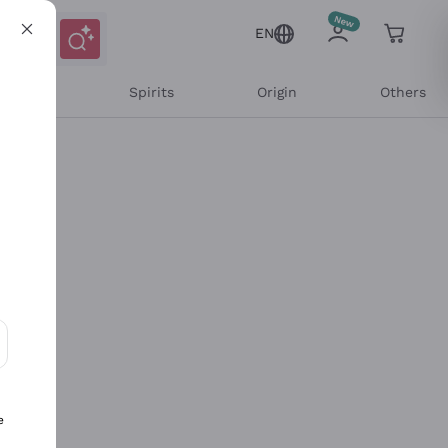
EN
l Wines
Spirits
Origin
Others
ons and personalized offers
e