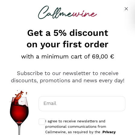
Skip to content
Describe what you are looking for
Get a 5% discount
on your first order
Ottimo
with a minimum cart of 69,00 €
4,5
/5
2.566
Subscribe to our newsletter to receive
recensioni
discounts, promotions and news every day!
Le nostre recensioni a 4 e 5 stelle.
Clicca qui per leggerle tutte >
Email
Precedente
Successivo
Optional consents to receive communicat
I agree to receive newsletters and
2 Giorni Fa
promotional communications from
Ordine tutto ok, niente da dire a riguardo. Il sito in se
Callmewine, as required by the .
Privacy