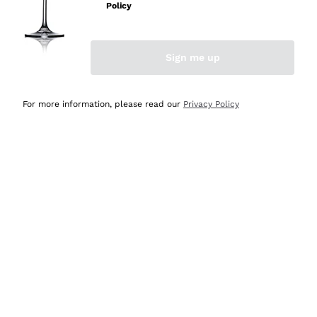
professionalità
Policy
Acquirente verificato
Sign me up
Oggi
Seri affidabili
For more information, please read our
Privacy Policy
Acquirente verificato
Ieri
Il catalogo offre moltissime possibilità di scelta tra tanti
prodotti diversi e con un ampio range di prezzo. Le
indicazioni dei consulenti sono estremamente chiare e
conformi alle caratteristiche dei prodotti acquistati
Acquirente verificato