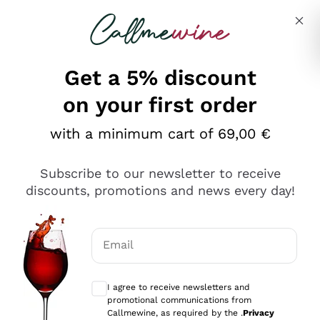
Skip to content
Describe what you are looking for
Get a 5% discount
on your first order
Ottimo
with a minimum cart of 69,00 €
4,5
/5
2.561
Subscribe to our newsletter to receive
recensioni
discounts, promotions and news every day!
Le nostre recensioni a 4 e 5 stelle.
Clicca qui per leggerle tutte >
Email
Precedente
Successivo
Optional consents to receive communicat
I agree to receive newsletters and
Oggi
promotional communications from
Acquisto semplice nelle modalità, gestito con rapidità e
Callmewine, as required by the .
Privacy