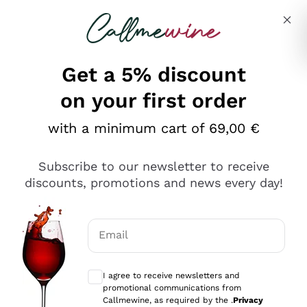
Skip to content
Describe what you are looking for
Get a 5% discount
on your first order
Ottimo
with a minimum cart of 69,00 €
4,5
/5
2.566
Subscribe to our newsletter to receive
recensioni
discounts, promotions and news every day!
Le nostre recensioni a 4 e 5 stelle.
Clicca qui per leggerle tutte >
Email
Precedente
Successivo
Optional consents to receive communicat
I agree to receive newsletters and
Ieri
promotional communications from
Ordine tutto ok, niente da dire a riguardo. Il sito in se
Callmewine, as required by the .
Privacy