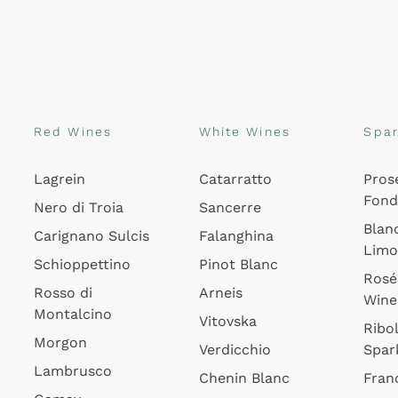
Red Wines
White Wines
Spar
Lagrein
Catarratto
Pros
Fon
Nero di Troia
Sancerre
Blan
Carignano Sulcis
Falanghina
Lim
Schioppettino
Pinot Blanc
Rosé
Rosso di
Arneis
Wine
Montalcino
Vitovska
Ribol
Morgon
Verdicchio
Spar
Lambrusco
Chenin Blanc
Fran