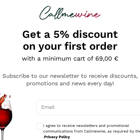
 looking for
Champagne
Sparkling Wines
Al
Get a 5% discount
on your first order
with a minimum cart of 69,00 €
Subscribe to our newsletter to receive discounts,
promotions and news every day!
Email
Optional consents to receive communicati
I agree to receive newsletters and promotional
communications from Callmewine, as required by th
sima
.
Privacy Policy