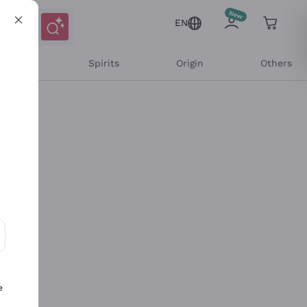
EN
l Wines
Spirits
Origin
Others
ons and personalized offers
e