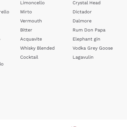
Limoncello
Crystal Head
ello
Mirto
Dictador
Vermouth
Dalmore
Bitter
Rum Don Papa
o
Acquavite
Elephant gin
Whisky Blended
Vodka Grey Goose
Cocktail
Lagavulin
io