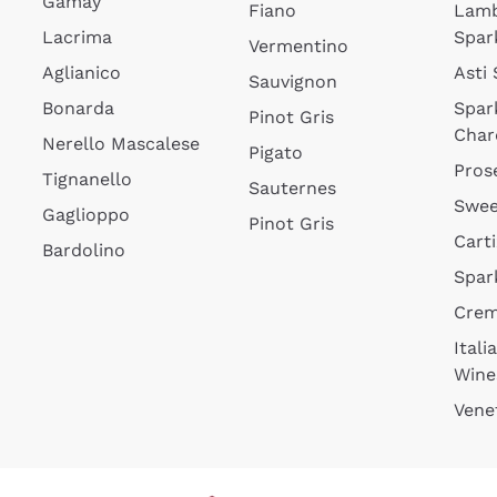
Gamay
Fiano
Lam
Lacrima
Spar
Vermentino
Aglianico
Asti
Sauvignon
Bonarda
Spar
Pinot Gris
Char
Nerello Mascalese
Pigato
Pros
Tignanello
Sauternes
Swee
Gaglioppo
Pinot Gris
Cart
Bardolino
Spar
Cre
Itali
Wine
Vene