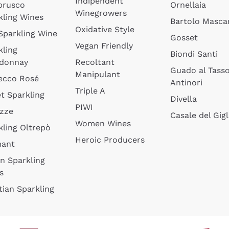
Indipendent
brusco
Ornellaia
Winegrowers
kling Wines
Bartolo Mascar
Oxidative Style
 Sparkling Wine
Gosset
Vegan Friendly
kling
Biondi Santi
donnay
Recoltant
Guado al Tass
Manipulant
ecco Rosé
Antinori
Triple A
t Sparkling
Divella
PIWI
izze
Casale del Gigl
Women Wines
kling Oltrepò
Heroic Producers
mant
an Sparkling
s
tian Sparkling