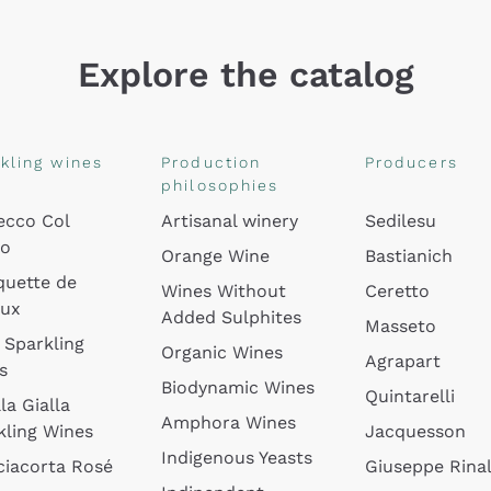
Explore the catalog
kling wines
Production
Producers
philosophies
ecco Col
Artisanal winery
Sedilesu
do
Orange Wine
Bastianich
quette de
Wines Without
Ceretto
oux
Added Sulphites
Masseto
 Sparkling
Organic Wines
Agrapart
s
Biodynamic Wines
Quintarelli
la Gialla
Amphora Wines
kling Wines
Jacquesson
Indigenous Yeasts
ciacorta Rosé
Giuseppe Rinal