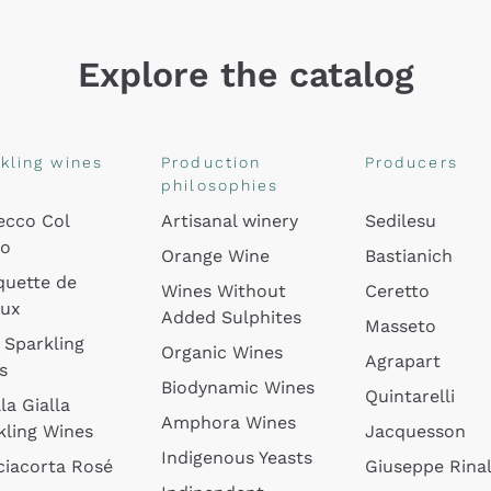
Explore the catalog
kling wines
Production
Producers
philosophies
ecco Col
Artisanal winery
Sedilesu
do
Orange Wine
Bastianich
quette de
Wines Without
Ceretto
oux
Added Sulphites
Masseto
 Sparkling
Organic Wines
Agrapart
s
Biodynamic Wines
Quintarelli
la Gialla
Amphora Wines
kling Wines
Jacquesson
Indigenous Yeasts
ciacorta Rosé
Giuseppe Rinal