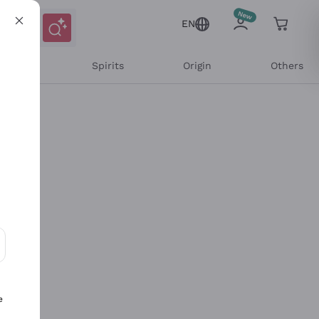
EN
l Wines
Spirits
Origin
Others
ons and personalized offers
e