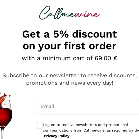
 looking for
Champagne
Sparkling Wines
Al
Get a 5% discount
on your first order
with a minimum cart of 69,00 €
Subscribe to our newsletter to receive discounts,
promotions and news every day!
Email
Optional consents to receive communicati
I agree to receive newsletters and promotional
communications from Callmewine, as required by th
sima
.
Privacy Policy