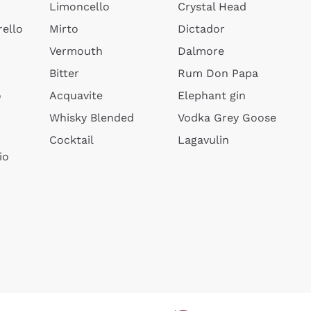
Limoncello
Crystal Head
ello
Mirto
Dictador
Vermouth
Dalmore
Bitter
Rum Don Papa
o
Acquavite
Elephant gin
Whisky Blended
Vodka Grey Goose
Cocktail
Lagavulin
io