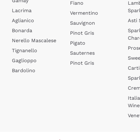
Gamay
Fiano
Lam
Lacrima
Spar
Vermentino
Aglianico
Asti
Sauvignon
Bonarda
Spar
Pinot Gris
Char
Nerello Mascalese
Pigato
Pros
Tignanello
Sauternes
Swee
Gaglioppo
Pinot Gris
Cart
Bardolino
Spar
Cre
Itali
Wine
Vene