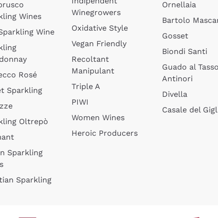
Indipendent
brusco
Ornellaia
Winegrowers
kling Wines
Bartolo Mascar
Oxidative Style
 Sparkling Wine
Gosset
Vegan Friendly
kling
Biondi Santi
donnay
Recoltant
Guado al Tass
Manipulant
ecco Rosé
Antinori
Triple A
t Sparkling
Divella
PIWI
izze
Casale del Gigl
Women Wines
kling Oltrepò
Heroic Producers
mant
an Sparkling
s
tian Sparkling