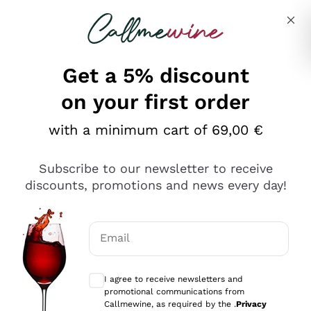
Skip to content
Describe what you are looking for
Get a 5% discount
on your first order
Ottimo
with a minimum cart of 69,00 €
4,5
/5
2.566
Subscribe to our newsletter to receive
recensioni
discounts, promotions and news every day!
Le nostre recensioni a 4 e 5 stelle.
Clicca qui per leggerle tutte >
Email
Precedente
Successivo
Optional consents to receive communicat
I agree to receive newsletters and
2 Giorni Fa
promotional communications from
Ordine tutto ok, niente da dire a riguardo. Il sito in se
Callmewine, as required by the .
Privacy