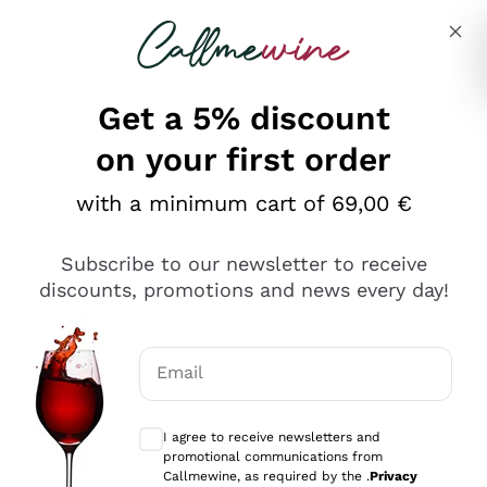
Skip to content
Describe what you are looking for
Get a 5% discount
on your first order
Ottimo
with a minimum cart of 69,00 €
4,5
/5
2.552
Subscribe to our newsletter to receive
recensioni
discounts, promotions and news every day!
Le nostre recensioni a 4 e 5 stelle.
Clicca qui per leggerle tutte >
Email
Precedente
Successivo
Optional consents to receive communicat
I agree to receive newsletters and
Oggi
promotional communications from
Ottima facilità di acquisto sul sito e consegna
Callmewine, as required by the .
Privacy