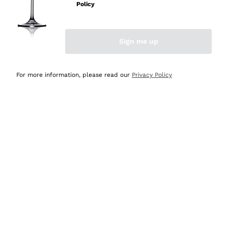
velocissima
Policy
Acquirente verificato
Sign me up
Ieri
Perfetti e attenti al cliente
For more information, please read our
Privacy Policy
Acquirente verificato
2 Giorni Fa
Semplice nell'uso, puntuali e veloci.
Acquirente verificato
2 Giorni Fa
Ottima come sempre!