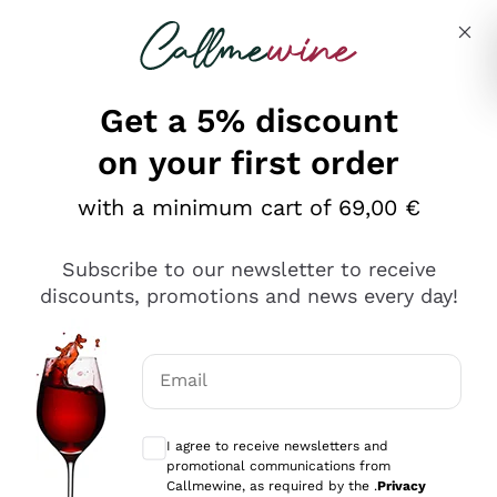
Skip to content
Describe what you are looking for
Get a 5% discount
on your first order
Ottimo
with a minimum cart of 69,00 €
4,5
/5
2.567
Subscribe to our newsletter to receive
recensioni
discounts, promotions and news every day!
Le nostre recensioni a 4 e 5 stelle.
Clicca qui per leggerle tutte >
Email
Precedente
Successivo
Optional consents to receive communicat
I agree to receive newsletters and
Oggi
promotional communications from
Ottimo servizio!
Callmewine, as required by the .
Privacy