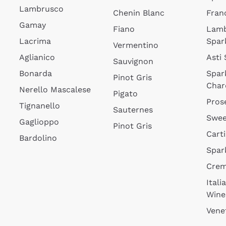
Lambrusco
Chenin Blanc
Fran
Gamay
Fiano
Lam
Lacrima
Spar
Vermentino
Aglianico
Asti
Sauvignon
Bonarda
Spar
Pinot Gris
Char
Nerello Mascalese
Pigato
Pros
Tignanello
Sauternes
Swee
Gaglioppo
Pinot Gris
Cart
Bardolino
Spar
Cre
Itali
Wine
Vene