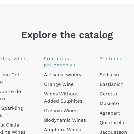
Explore the catalog
kling wines
Production
Producers
philosophies
ecco Col
Artisanal winery
Sedilesu
do
Orange Wine
Bastianich
quette de
Wines Without
Ceretto
oux
Added Sulphites
Masseto
 Sparkling
Organic Wines
Agrapart
s
Biodynamic Wines
Quintarelli
la Gialla
Amphora Wines
kling Wines
Jacquesson