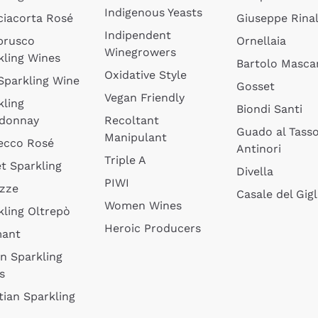
Indigenous Yeasts
ciacorta Rosé
Giuseppe Rinal
Indipendent
brusco
Ornellaia
Winegrowers
kling Wines
Bartolo Mascar
Oxidative Style
 Sparkling Wine
Gosset
Vegan Friendly
kling
Biondi Santi
donnay
Recoltant
Guado al Tass
Manipulant
ecco Rosé
Antinori
Triple A
t Sparkling
Divella
PIWI
izze
Casale del Gigl
Women Wines
kling Oltrepò
Heroic Producers
mant
an Sparkling
s
tian Sparkling