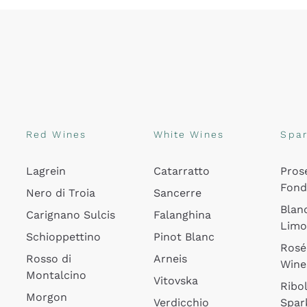
Red Wines
White Wines
Spar
Lagrein
Catarratto
Pros
Fon
Nero di Troia
Sancerre
Blan
Carignano Sulcis
Falanghina
Lim
Schioppettino
Pinot Blanc
Rosé
Rosso di
Arneis
Wine
Montalcino
Vitovska
Ribol
Morgon
Verdicchio
Spar