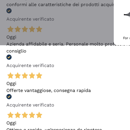
conformi alle caratteristiche dei prodotti acquistati
Acquirente verificato
Oggi
For
Azienda affidabile e seria. Personale molto profession
consiglio
Acquirente verificato
Oggi
Offerte vantaggiose, consegna rapida
Acquirente verificato
Oggi
Ottimo e rapido, un’esperienza da ripetere