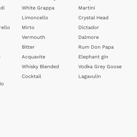
di
White Grappa
Martini
Limoncello
Crystal Head
ello
Mirto
Dictador
Vermouth
Dalmore
Bitter
Rum Don Papa
o
Acquavite
Elephant gin
Whisky Blended
Vodka Grey Goose
Cocktail
Lagavulin
io