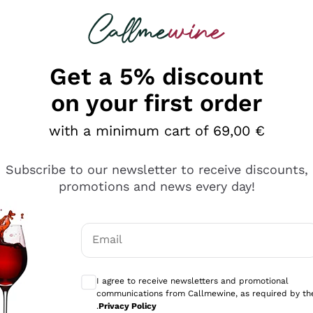
 looking for
Champagne
Sparkling Wines
Al
Get a 5% discount
on your first order
with a minimum cart of 69,00 €
Subscribe to our newsletter to receive discounts,
promotions and news every day!
Email
Optional consents to receive communicati
I agree to receive newsletters and promotional
communications from Callmewine, as required by th
tanti prodotti diversi e con un ampio range di prezzo. Le 
.
Privacy Policy