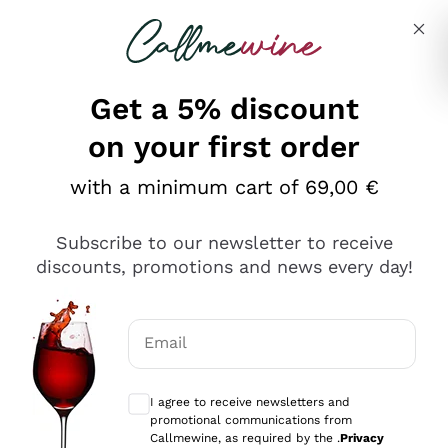
Skip to content
Describe what you are looking for
Get a 5% discount
on your first order
Ottimo
with a minimum cart of 69,00 €
4,5
/5
2.566
Subscribe to our newsletter to receive
recensioni
discounts, promotions and news every day!
Le nostre recensioni a 4 e 5 stelle.
Clicca qui per leggerle tutte >
Email
Precedente
Successivo
Optional consents to receive communicat
I agree to receive newsletters and
Ieri
promotional communications from
Ordine tutto ok, niente da dire a riguardo. Il sito in se
Callmewine, as required by the .
Privacy