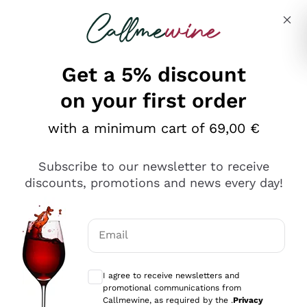
Skip to content
Describe what you are looking for
Get a 5% discount
on your first order
Ottimo
with a minimum cart of 69,00 €
4,5
/5
2.559
Subscribe to our newsletter to receive
recensioni
discounts, promotions and news every day!
Le nostre recensioni a 4 e 5 stelle.
Clicca qui per leggerle tutte >
Email
Precedente
Successivo
Optional consents to receive communicat
I agree to receive newsletters and
Oggi
promotional communications from
Il catalogo offre moltissime possibilità di scelta tra tanti
Callmewine, as required by the .
Privacy