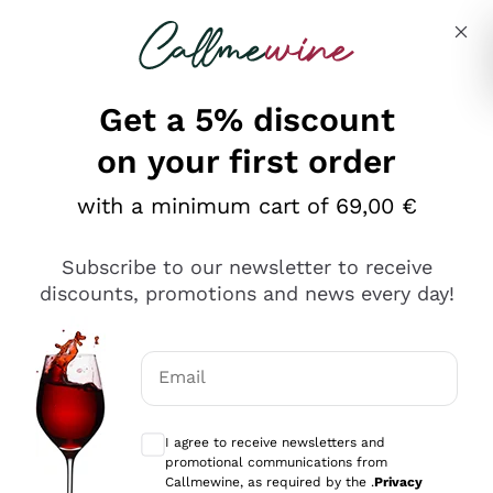
Skip to content
Describe what you are looking for
Get a 5% discount
on your first order
Ottimo
with a minimum cart of 69,00 €
4,5
/5
2.559
Subscribe to our newsletter to receive
recensioni
discounts, promotions and news every day!
Le nostre recensioni a 4 e 5 stelle.
Clicca qui per leggerle tutte >
Email
Precedente
Successivo
Optional consents to receive communicat
I agree to receive newsletters and
Oggi
promotional communications from
Il catalogo offre moltissime possibilità di scelta tra tanti
Callmewine, as required by the .
Privacy