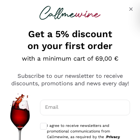
Skip to content
Describe what you are looking for
Get a 5% discount
on your first order
Ottimo
with a minimum cart of 69,00 €
4,5
/5
2.561
Subscribe to our newsletter to receive
recensioni
discounts, promotions and news every day!
Le nostre recensioni a 4 e 5 stelle.
Clicca qui per leggerle tutte >
Email
Precedente
Successivo
Optional consents to receive communicat
I agree to receive newsletters and
Oggi
promotional communications from
Acquisto semplice nelle modalità, gestito con rapidità e
Callmewine, as required by the .
Privacy