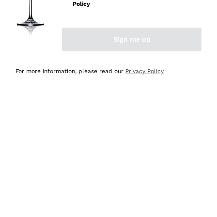
professionalità
Policy
Acquirente verificato
Sign me up
Ieri
Seri affidabili
For more information, please read our
Privacy Policy
Acquirente verificato
Ieri
Il catalogo offre moltissime possibilità di scelta tra tanti
prodotti diversi e con un ampio range di prezzo. Le
indicazioni dei consulenti sono estremamente chiare e
conformi alle caratteristiche dei prodotti acquistati
Acquirente verificato