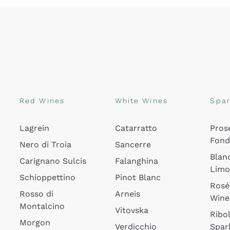
Red Wines
White Wines
Spar
Lagrein
Catarratto
Pros
Fon
Nero di Troia
Sancerre
Blan
Carignano Sulcis
Falanghina
Lim
Schioppettino
Pinot Blanc
Rosé
Rosso di
Arneis
Wine
Montalcino
Vitovska
Ribol
Morgon
Verdicchio
Spar