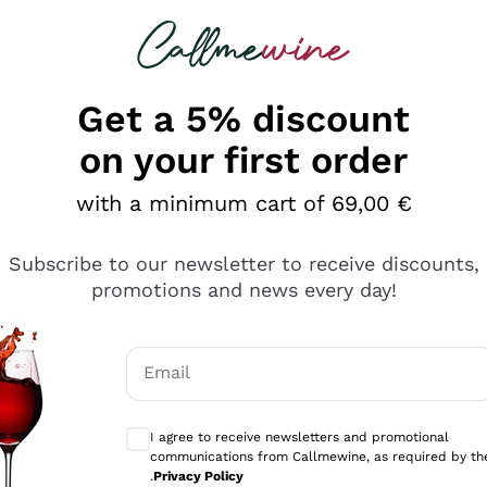
 looking for
Champagne
Sparkling Wines
Al
Get a 5% discount
on your first order
with a minimum cart of 69,00 €
Subscribe to our newsletter to receive discounts,
promotions and news every day!
Email
Optional consents to receive communicati
I agree to receive newsletters and promotional
communications from Callmewine, as required by th
tanti prodotti diversi e con un ampio range di prezzo. Le 
.
Privacy Policy