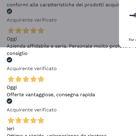
conformi alle caratteristiche dei prodotti acquistati
Acquirente verificato
Oggi
For
Azienda affidabile e seria. Personale molto profession
consiglio
Acquirente verificato
Oggi
Offerte vantaggiose, consegna rapida
Acquirente verificato
Ieri
Ottimo e rapido, un’esperienza da ripetere