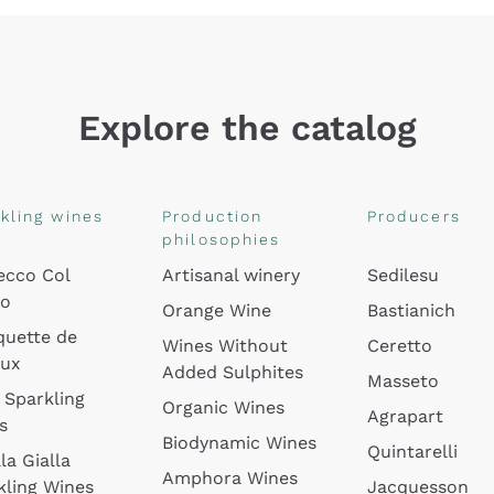
Explore the catalog
kling wines
Production
Producers
philosophies
ecco Col
Artisanal winery
Sedilesu
do
Orange Wine
Bastianich
quette de
Wines Without
Ceretto
oux
Added Sulphites
Masseto
 Sparkling
Organic Wines
Agrapart
s
Biodynamic Wines
Quintarelli
la Gialla
Amphora Wines
kling Wines
Jacquesson