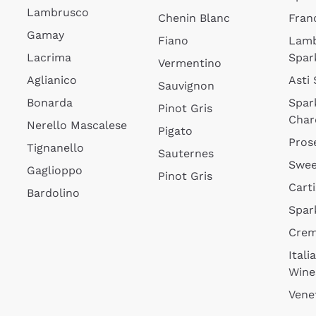
Lambrusco
Chenin Blanc
Fran
Gamay
Fiano
Lam
Lacrima
Spar
Vermentino
Aglianico
Asti
Sauvignon
Bonarda
Spar
Pinot Gris
Char
Nerello Mascalese
Pigato
Pros
Tignanello
Sauternes
Swee
Gaglioppo
Pinot Gris
Cart
Bardolino
Spar
Cre
Itali
Wine
Vene