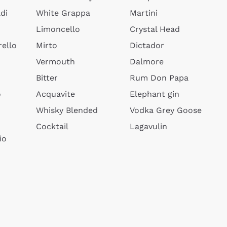
di
White Grappa
Martini
Limoncello
Crystal Head
ello
Mirto
Dictador
Vermouth
Dalmore
Bitter
Rum Don Papa
o
Acquavite
Elephant gin
Whisky Blended
Vodka Grey Goose
Cocktail
Lagavulin
io