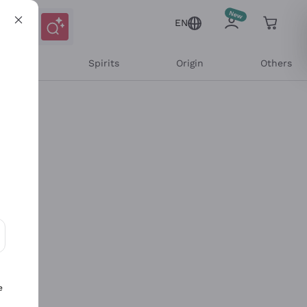
EN
l Wines
Spirits
Origin
Others
ons and personalized offers
e