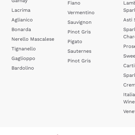
Gamay
Fiano
Lam
Lacrima
Spar
Vermentino
Aglianico
Asti
Sauvignon
Bonarda
Spar
Pinot Gris
Char
Nerello Mascalese
Pigato
Pros
Tignanello
Sauternes
Swee
Gaglioppo
Pinot Gris
Cart
Bardolino
Spar
Cre
Itali
Wine
Vene