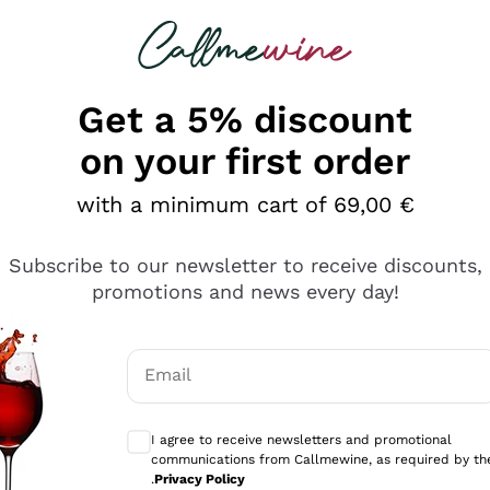
 looking for
Champagne
Sparkling Wines
Al
Get a 5% discount
on your first order
with a minimum cart of 69,00 €
Subscribe to our newsletter to receive discounts,
promotions and news every day!
Email
Optional consents to receive communicati
I agree to receive newsletters and promotional
communications from Callmewine, as required by th
sima
.
Privacy Policy