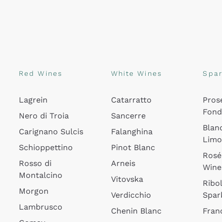
Red Wines
White Wines
Spar
Lagrein
Catarratto
Pros
Fon
Nero di Troia
Sancerre
Blan
Carignano Sulcis
Falanghina
Lim
Schioppettino
Pinot Blanc
Rosé
Rosso di
Arneis
Wine
Montalcino
Vitovska
Ribol
Morgon
Verdicchio
Spar
Lambrusco
Chenin Blanc
Fran