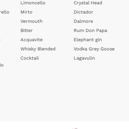
Limoncello
Crystal Head
ello
Mirto
Dictador
Vermouth
Dalmore
Bitter
Rum Don Papa
o
Acquavite
Elephant gin
Whisky Blended
Vodka Grey Goose
Cocktail
Lagavulin
io