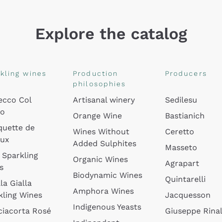
Explore the catalog
kling wines
Production
Producers
philosophies
ecco Col
Artisanal winery
Sedilesu
do
Orange Wine
Bastianich
quette de
Wines Without
Ceretto
oux
Added Sulphites
Masseto
 Sparkling
Organic Wines
Agrapart
s
Biodynamic Wines
Quintarelli
la Gialla
Amphora Wines
kling Wines
Jacquesson
Indigenous Yeasts
ciacorta Rosé
Giuseppe Rinal