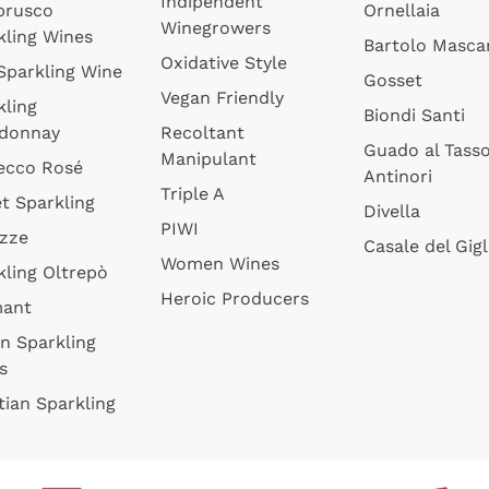
Indipendent
brusco
Ornellaia
Winegrowers
kling Wines
Bartolo Mascar
Oxidative Style
 Sparkling Wine
Gosset
Vegan Friendly
kling
Biondi Santi
donnay
Recoltant
Guado al Tass
Manipulant
ecco Rosé
Antinori
Triple A
t Sparkling
Divella
PIWI
izze
Casale del Gigl
Women Wines
kling Oltrepò
Heroic Producers
mant
an Sparkling
s
tian Sparkling