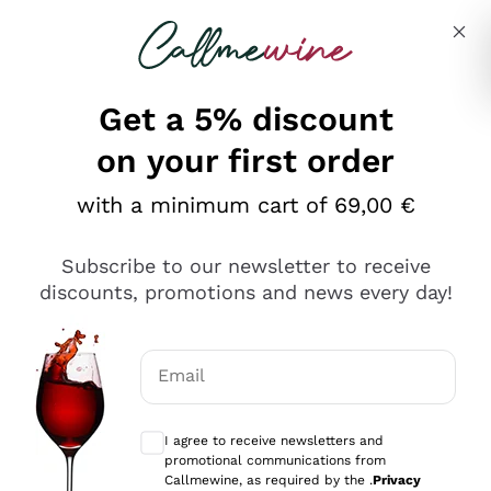
Skip to content
Describe what you are looking for
Get a 5% discount
on your first order
Ottimo
with a minimum cart of 69,00 €
4,5
/5
2.566
Subscribe to our newsletter to receive
recensioni
discounts, promotions and news every day!
Le nostre recensioni a 4 e 5 stelle.
Clicca qui per leggerle tutte >
Email
Precedente
Successivo
Optional consents to receive communicat
I agree to receive newsletters and
Ieri
promotional communications from
Ordine tutto ok, niente da dire a riguardo. Il sito in se
Callmewine, as required by the .
Privacy