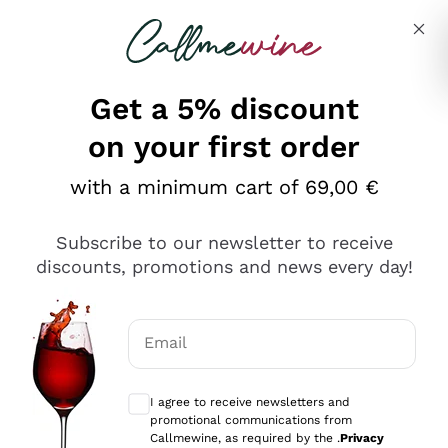
Skip to content
Describe what you are looking for
Get a 5% discount
on your first order
Ottimo
with a minimum cart of 69,00 €
4,5
/5
2.566
Subscribe to our newsletter to receive
recensioni
discounts, promotions and news every day!
Le nostre recensioni a 4 e 5 stelle.
Clicca qui per leggerle tutte >
Email
Precedente
Successivo
Optional consents to receive communicat
I agree to receive newsletters and
Ieri
promotional communications from
Ordine tutto ok, niente da dire a riguardo. Il sito in se
Callmewine, as required by the .
Privacy