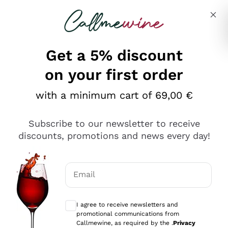
Skip to content
Describe what you are looking for
Get a 5% discount
on your first order
Ottimo
with a minimum cart of 69,00 €
4,5
/5
2.567
Subscribe to our newsletter to receive
recensioni
discounts, promotions and news every day!
Le nostre recensioni a 4 e 5 stelle.
Clicca qui per leggerle tutte >
Email
Precedente
Successivo
Optional consents to receive communicat
I agree to receive newsletters and
Oggi
promotional communications from
Ottimo servizio!
Callmewine, as required by the .
Privacy