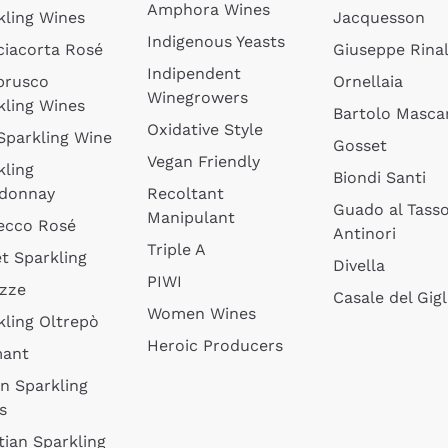
Amphora Wines
kling Wines
Jacquesson
Indigenous Yeasts
ciacorta Rosé
Giuseppe Rinal
Indipendent
brusco
Ornellaia
Winegrowers
kling Wines
Bartolo Mascar
Oxidative Style
 Sparkling Wine
Gosset
Vegan Friendly
kling
Biondi Santi
donnay
Recoltant
Guado al Tass
Manipulant
ecco Rosé
Antinori
Triple A
t Sparkling
Divella
PIWI
izze
Casale del Gigl
Women Wines
kling Oltrepò
Heroic Producers
mant
an Sparkling
s
tian Sparkling