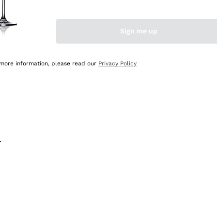
na e lo consiglio! 👍
Sign me up
 more information, please read our
Privacy Policy
.