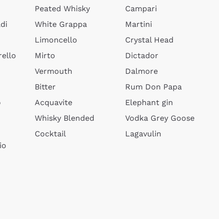
Peated Whisky
Campari
di
White Grappa
Martini
Limoncello
Crystal Head
ello
Mirto
Dictador
Vermouth
Dalmore
Bitter
Rum Don Papa
o
Acquavite
Elephant gin
Whisky Blended
Vodka Grey Goose
Cocktail
Lagavulin
io