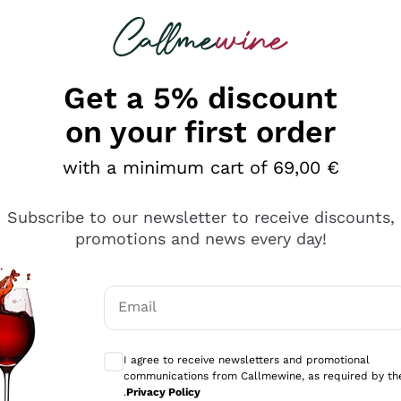
 looking for
Champagne
Sparkling Wines
Al
Get a 5% discount
on your first order
with a minimum cart of 69,00 €
Subscribe to our newsletter to receive discounts,
promotions and news every day!
Email
Optional consents to receive communicati
I agree to receive newsletters and promotional
communications from Callmewine, as required by th
se non è male ma secondo me ci sono alternative che hanno p
.
Privacy Policy