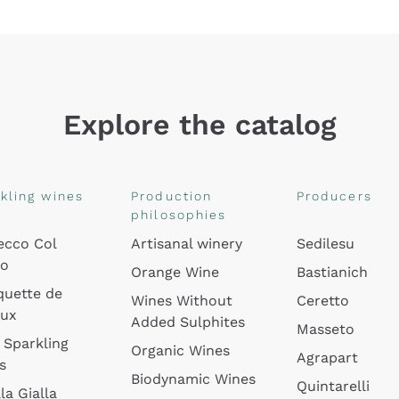
Explore the catalog
kling wines
Production
Producers
philosophies
ecco Col
Artisanal winery
Sedilesu
do
Orange Wine
Bastianich
quette de
Wines Without
Ceretto
oux
Added Sulphites
Masseto
 Sparkling
Organic Wines
Agrapart
s
Biodynamic Wines
Quintarelli
la Gialla