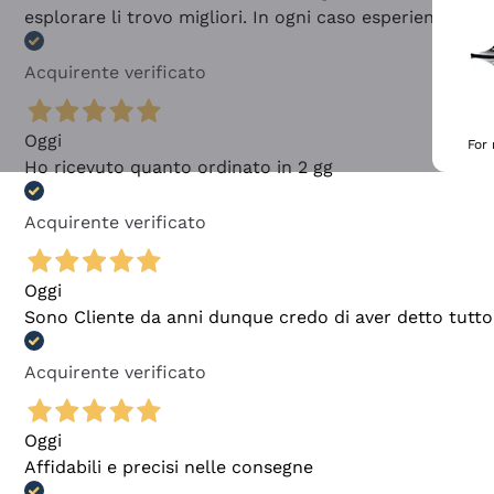
esplorare li trovo migliori. In ogni caso esperienza buo
Acquirente verificato
Oggi
For
Ho ricevuto quanto ordinato in 2 gg
Acquirente verificato
Oggi
Sono Cliente da anni dunque credo di aver detto tutto
Acquirente verificato
Oggi
Affidabili e precisi nelle consegne