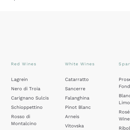
Red Wines
White Wines
Spar
Lagrein
Catarratto
Pros
Fon
Nero di Troia
Sancerre
Blan
Carignano Sulcis
Falanghina
Lim
Schioppettino
Pinot Blanc
Rosé
Rosso di
Arneis
Wine
Montalcino
Vitovska
Ribol