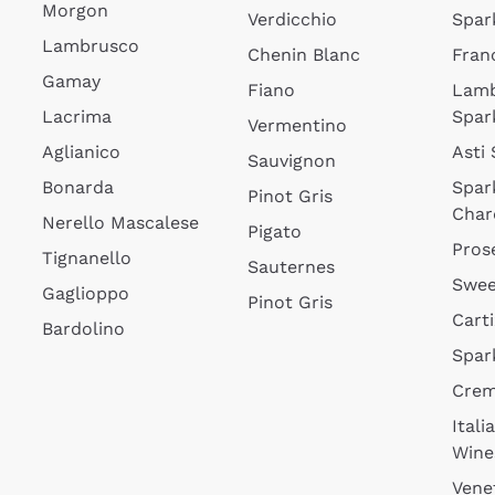
Morgon
Verdicchio
Spar
Lambrusco
Chenin Blanc
Fran
Gamay
Fiano
Lam
Lacrima
Spar
Vermentino
Aglianico
Asti
Sauvignon
Bonarda
Spar
Pinot Gris
Char
Nerello Mascalese
Pigato
Pros
Tignanello
Sauternes
Swee
Gaglioppo
Pinot Gris
Cart
Bardolino
Spar
Cre
Itali
Wine
Vene