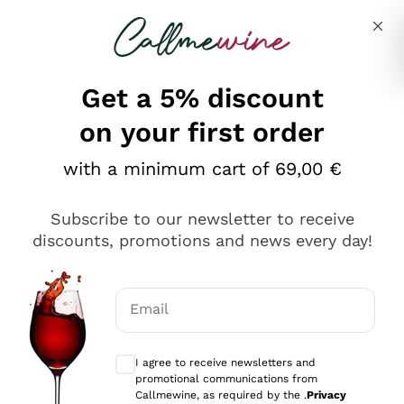
Skip to content
Describe what you are looking for
Get a 5% discount
on your first order
Ottimo
with a minimum cart of 69,00 €
4,5
/5
2.561
Subscribe to our newsletter to receive
recensioni
discounts, promotions and news every day!
Le nostre recensioni a 4 e 5 stelle.
Clicca qui per leggerle tutte >
Email
Precedente
Successivo
Optional consents to receive communicat
I agree to receive newsletters and
Oggi
promotional communications from
Acquisto semplice nelle modalità, gestito con rapidità e
Callmewine, as required by the .
Privacy