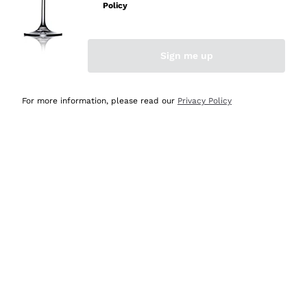
professionalità
Policy
Acquirente verificato
Sign me up
Oggi
Seri affidabili
For more information, please read our
Privacy Policy
Acquirente verificato
Ieri
Il catalogo offre moltissime possibilità di scelta tra tanti
prodotti diversi e con un ampio range di prezzo. Le
indicazioni dei consulenti sono estremamente chiare e
conformi alle caratteristiche dei prodotti acquistati
Acquirente verificato