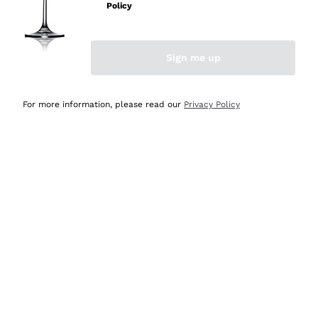
velocissima
Policy
Acquirente verificato
Sign me up
Ieri
Perfetti e attenti al cliente
For more information, please read our
Privacy Policy
Acquirente verificato
Ieri
Semplice nell'uso, puntuali e veloci.
Acquirente verificato
Ieri
Ottima come sempre!