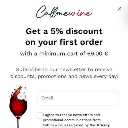
Skip to content
Describe what you are looking for
Get a 5% discount
on your first order
Ottimo
with a minimum cart of 69,00 €
4,5
/5
2.552
Subscribe to our newsletter to receive
recensioni
discounts, promotions and news every day!
Le nostre recensioni a 4 e 5 stelle.
Clicca qui per leggerle tutte >
Email
Precedente
Successivo
Optional consents to receive communicat
I agree to receive newsletters and
Oggi
promotional communications from
Ottima facilità di acquisto sul sito e consegna
Callmewine, as required by the .
Privacy