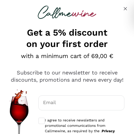
Skip to content
Describe what you are looking for
Get a 5% discount
on your first order
Ottimo
with a minimum cart of 69,00 €
4,5
/5
2.566
Subscribe to our newsletter to receive
recensioni
discounts, promotions and news every day!
Le nostre recensioni a 4 e 5 stelle.
Clicca qui per leggerle tutte >
Email
Precedente
Successivo
Optional consents to receive communicat
I agree to receive newsletters and
Oggi
promotional communications from
Ordine tutto ok, niente da dire a riguardo. Il sito in se
Callmewine, as required by the .
Privacy